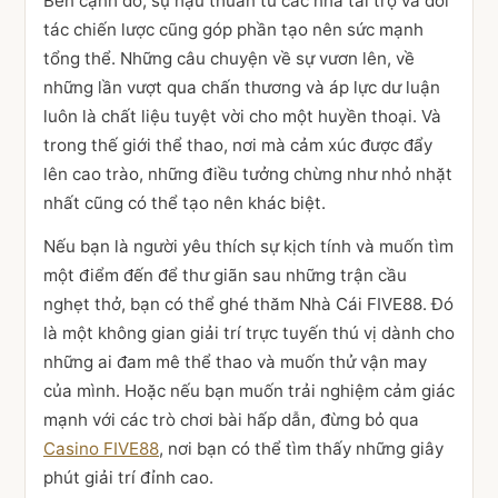
Bên cạnh đó, sự hậu thuẫn từ các nhà tài trợ và đối
tác chiến lược cũng góp phần tạo nên sức mạnh
tổng thể. Những câu chuyện về sự vươn lên, về
những lần vượt qua chấn thương và áp lực dư luận
luôn là chất liệu tuyệt vời cho một huyền thoại. Và
trong thế giới thể thao, nơi mà cảm xúc được đẩy
lên cao trào, những điều tưởng chừng như nhỏ nhặt
nhất cũng có thể tạo nên khác biệt.
Nếu bạn là người yêu thích sự kịch tính và muốn tìm
một điểm đến để thư giãn sau những trận cầu
nghẹt thở, bạn có thể ghé thăm Nhà Cái FIVE88. Đó
là một không gian giải trí trực tuyến thú vị dành cho
những ai đam mê thể thao và muốn thử vận may
của mình. Hoặc nếu bạn muốn trải nghiệm cảm giác
mạnh với các trò chơi bài hấp dẫn, đừng bỏ qua
Casino FIVE88
, nơi bạn có thể tìm thấy những giây
phút giải trí đỉnh cao.