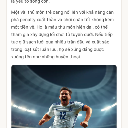
là yếu tố sống còn.
Một vài thủ môn trẻ đang nổi lên với khả năng cản
phá penalty xuất thần và chơi chân tốt không kém
một tiền vệ. Họ là mẫu thủ môn hiện đại, có thể
tham gia xây dựng lối chơi từ tuyến dưới. Nếu tiếp
tục giữ sạch lưới qua nhiều trận đấu và xuất sắc
trong loạt sút luân lưu, họ sẽ xứng đáng được
xướng tên như những huyền thoại.