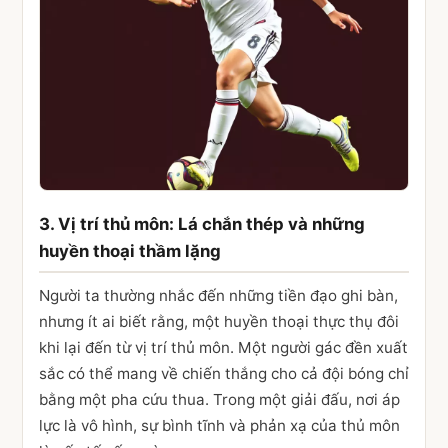
3. Vị trí thủ môn: Lá chắn thép và những
huyền thoại thầm lặng
Người ta thường nhắc đến những tiền đạo ghi bàn,
nhưng ít ai biết rằng, một huyền thoại thực thụ đôi
khi lại đến từ vị trí thủ môn. Một người gác đền xuất
sắc có thể mang về chiến thắng cho cả đội bóng chỉ
bằng một pha cứu thua. Trong một giải đấu, nơi áp
lực là vô hình, sự bình tĩnh và phản xạ của thủ môn