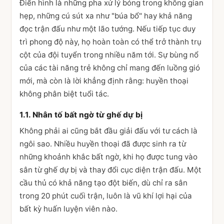
Điển hình là những pha xử lý bóng trong không gian
hẹp, những cú sút xa như "búa bổ" hay khả năng
đọc trận đấu như một lão tướng. Nếu tiếp tục duy
trì phong độ này, họ hoàn toàn có thể trở thành trụ
cột của đội tuyển trong nhiều năm tới. Sự bùng nổ
của các tài năng trẻ không chỉ mang đến luồng gió
mới, mà còn là lời khẳng định rằng: huyền thoại
không phân biệt tuổi tác.
1.1. Nhân tố bất ngờ từ ghế dự bị
Không phải ai cũng bắt đầu giải đấu với tư cách là
ngôi sao. Nhiều huyền thoại đã được sinh ra từ
những khoảnh khắc bất ngờ, khi họ được tung vào
sân từ ghế dự bị và thay đổi cục diện trận đấu. Một
cầu thủ có khả năng tạo đột biến, dù chỉ ra sân
trong 20 phút cuối trận, luôn là vũ khí lợi hại của
bất kỳ huấn luyện viên nào.