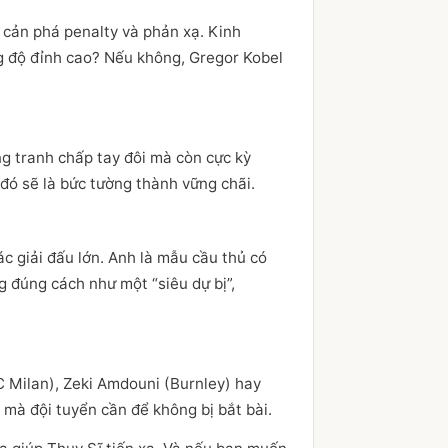
 cản phá penalty và phản xạ. Kinh
ng độ đỉnh cao? Nếu không, Gregor Kobel
g tranh chấp tay đôi mà còn cực kỳ
 đó sẽ là bức tường thành vững chãi.
 giải đấu lớn. Anh là mẫu cầu thủ có
g đúng cách như một “siêu dự bị”,
C Milan), Zeki Amdouni (Burnley) hay
 mà đội tuyển cần để không bị bắt bài.