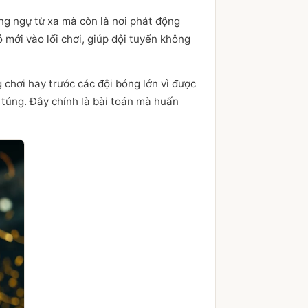
ng ngự từ xa mà còn là nơi phát động
 mới vào lối chơi, giúp đội tuyển không
chơi hay trước các đội bóng lớn vì được
 túng. Đây chính là bài toán mà huấn