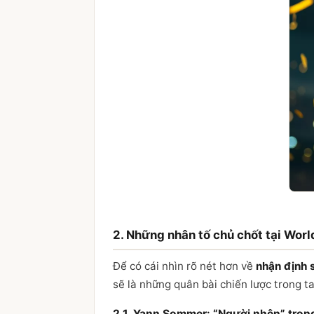
2. Những nhân tố chủ chốt tại Wor
Để có cái nhìn rõ nét hơn về
nhận định 
sẽ là những quân bài chiến lược trong t
2.1. Yann Sommer: “Người nhện” tron