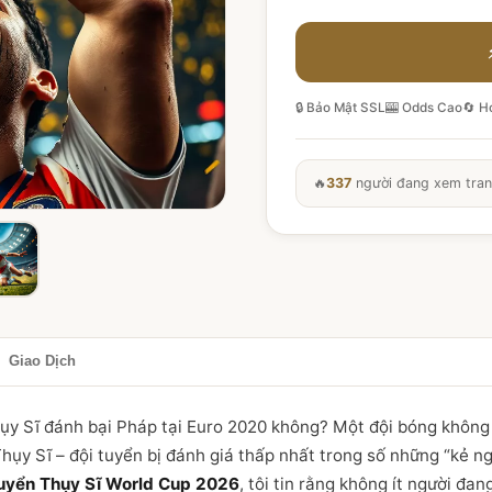
🔒 Bảo Mật SSL
🎰 Odds Cao
🔄 H
🔥
337
người đang xem tran
Giao Dịch
ụy Sĩ đánh bại Pháp tại Euro 2020 không? Một đội bóng không 
 Thụy Sĩ – đội tuyển bị đánh giá thấp nhất trong số những “kẻ
tuyển Thụy Sĩ World Cup 2026
, tôi tin rằng không ít người đang