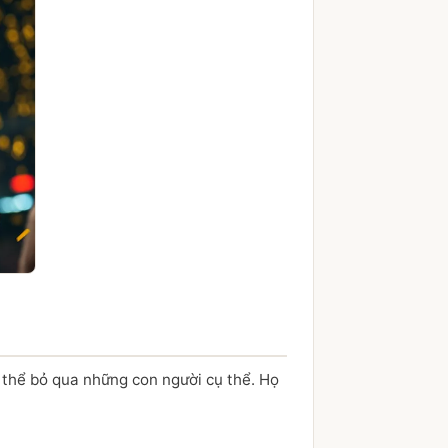
 thể bỏ qua những con người cụ thể. Họ