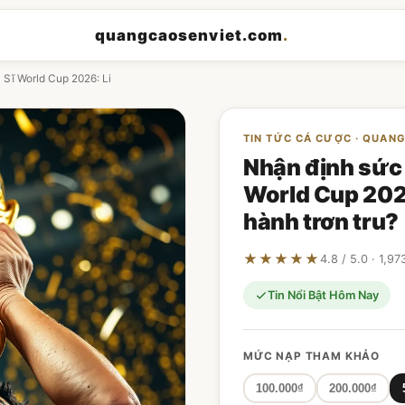
quangcaosenviet.com
.
Sĩ World Cup 2026: Li
TIN TỨC CÁ CƯỢC · QUAN
Nhận định sức
World Cup 2026
hành trơn tru?
★★★★★
4.8 / 5.0 · 1,9
Tin Nổi Bật Hôm Nay
MỨC NẠP THAM KHẢO
100.000₫
200.000₫