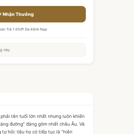
⚡ Nhận Thưởng
oàn Trả 1.5%
💳 Đa Kênh Nạp
g này
phải tên tuổi lớn nhất nhưng luôn khiến
 ngáng đường” đáng gờm nhất châu Âu. Và
 tự hỏi: liệu họ có tiếp tục là “hiện