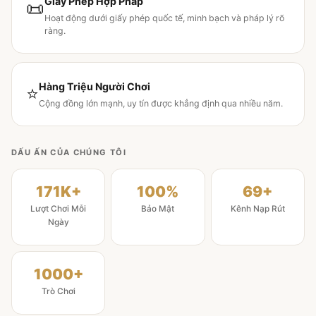
Giấy Phép Hợp Pháp
📜
Hoạt động dưới giấy phép quốc tế, minh bạch và pháp lý rõ
ràng.
Hàng Triệu Người Chơi
⭐
Cộng đồng lớn mạnh, uy tín được khẳng định qua nhiều năm.
DẤU ẤN CỦA CHÚNG TÔI
171K+
100%
69+
Lượt Chơi Mỗi
Bảo Mật
Kênh Nạp Rút
Ngày
1000+
Trò Chơi