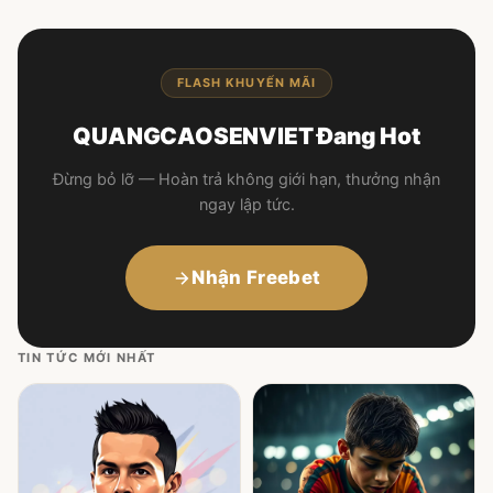
FLASH KHUYẾN MÃI
QUANGCAOSENVIET Đang Hot
Đừng bỏ lỡ — Hoàn trả không giới hạn, thưởng nhận
ngay lập tức.
Nhận Freebet
TIN TỨC MỚI NHẤT